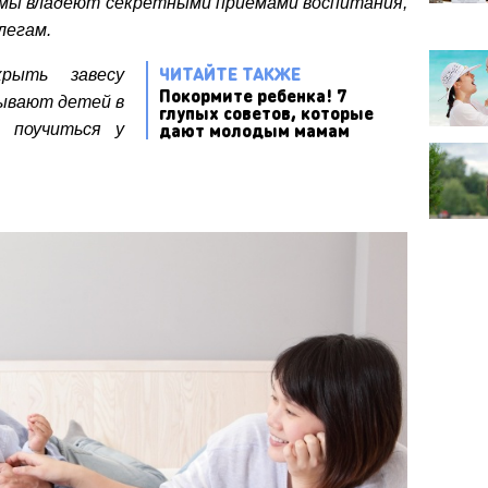
амы владеют секретными приемами воспитания,
легам.
ЧИТАЙТЕ ТАКЖЕ
крыть завесу
Покормите ребенка! 7
тывают детей в
глупых советов, которые
дают молодым мамам
 поучиться у