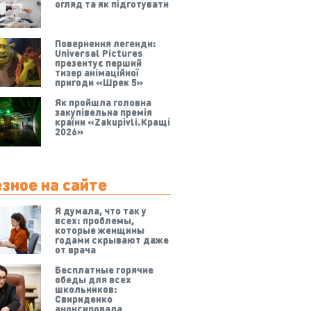
огляд та як підготувати
Повернення легенди:
Universal Pictures
презентує перший
тизер анімаційної
пригоди «Шрек 5»
Як пройшла головна
закупівельна премія
країни «Zakupivli.Кращі
2026»
зное на сайте
Я думала, что так у
всех: проблемы,
которые женщины
годами скрывают даже
от врача
Бесплатные горячие
обеды для всех
школьников:
Свириденко
анонсировала