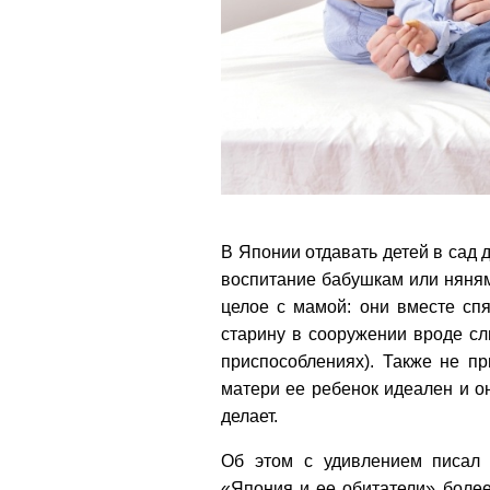
В Японии отдавать детей в сад д
воспитание бабушкам или няням
целое с мамой: они вместе спя
старину в сооружении вроде сл
приспособлениях). Также не п
матери ее ребенок идеален и о
делает.
Об этом с удивлением писал 
«Япония и ее обитатели» более