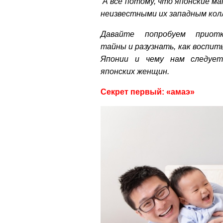
А все потому, что японские м
неизвестными их западным кол
Давайте попробуем приот
тайны и разузнать, как воспи
Японии и чему нам следует
японских женщин.
Секрет первый: «амаэ»