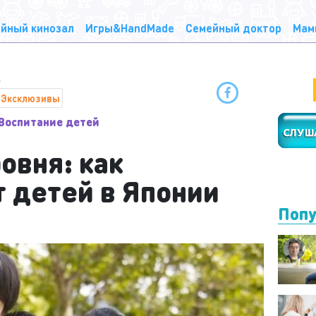
йный кинозал
Игры&HandMade
Семейный доктор
Мам
Эксклюзивы
Воспитание детей
ровня: как
 детей в Японии
Попу