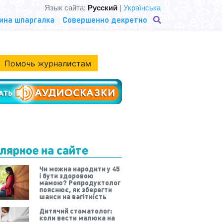
Язык сайта:
Русский
|
Українська
ина шпаргалка
Совершенно декретно
Помочь журналистам
лярное на сайте
Чи можна народити у 45
і бути здоровою
мамою? Репродуктолог
пояснює, як зберегти
шанси на вагітність
Дитячий стоматолог:
коли вести малюка на