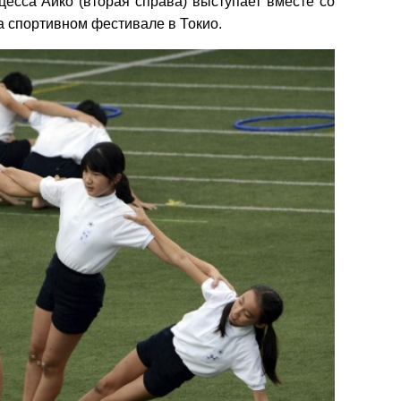
есса Айко (вторая справа) выступает вместе со
 спортивном фестивале в Токио.