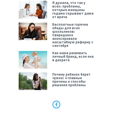
Я думала, что так у
всех: проблемы,
которые женщины
годами скрывают даже
от врача
Бесплатные горячие
обеды для всех
школьников:
Свириденко
анонсировала
масштабную реформу с
сентября
Как маме развивать
личный бренд, если она
в декрете
Почему ребенок берет
чужое: 4 главные
причины и способы
решения проблемы