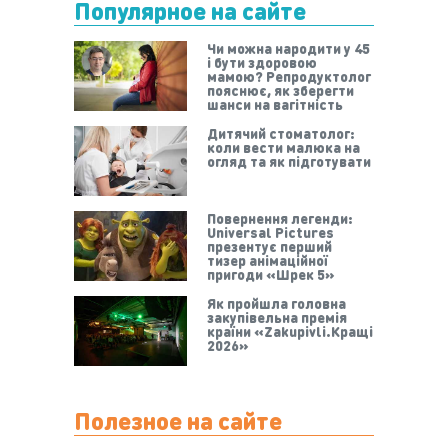
Популярное на сайте
Чи можна народити у 45
і бути здоровою
мамою? Репродуктолог
пояснює, як зберегти
шанси на вагітність
Дитячий стоматолог:
коли вести малюка на
огляд та як підготувати
Повернення легенди:
Universal Pictures
презентує перший
тизер анімаційної
пригоди «Шрек 5»
Як пройшла головна
закупівельна премія
країни «Zakupivli.Кращі
2026»
Полезное на сайте