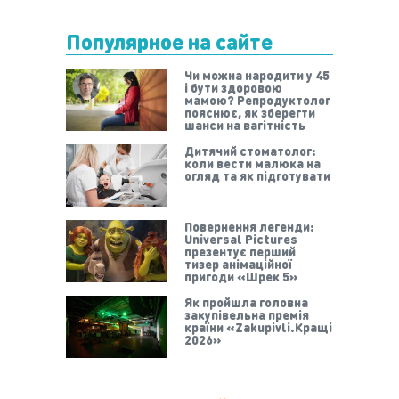
Популярное на сайте
Чи можна народити у 45
і бути здоровою
мамою? Репродуктолог
пояснює, як зберегти
шанси на вагітність
Дитячий стоматолог:
коли вести малюка на
огляд та як підготувати
Повернення легенди:
Universal Pictures
презентує перший
тизер анімаційної
пригоди «Шрек 5»
Як пройшла головна
закупівельна премія
країни «Zakupivli.Кращі
2026»