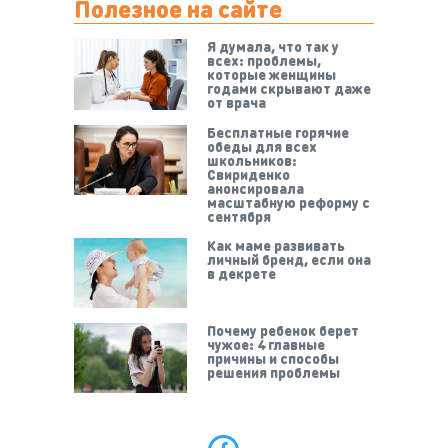
Полезное на сайте
Я думала, что так у
всех: проблемы,
которые женщины
годами скрывают даже
от врача
Бесплатные горячие
обеды для всех
школьников:
Свириденко
анонсировала
масштабную реформу с
сентября
Как маме развивать
личный бренд, если она
в декрете
Почему ребенок берет
чужое: 4 главные
причины и способы
решения проблемы