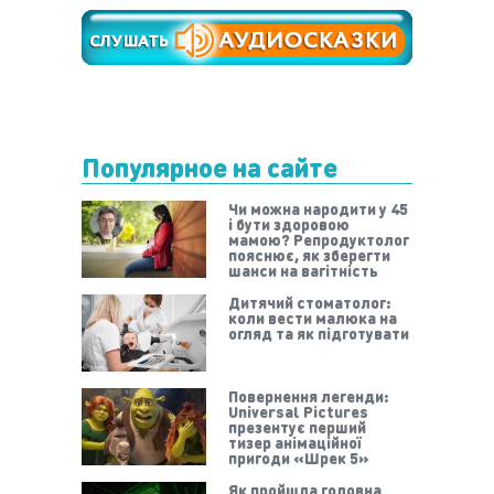
Популярное на сайте
Чи можна народити у 45
і бути здоровою
мамою? Репродуктолог
пояснює, як зберегти
шанси на вагітність
Дитячий стоматолог:
коли вести малюка на
огляд та як підготувати
Повернення легенди:
Universal Pictures
презентує перший
тизер анімаційної
пригоди «Шрек 5»
Як пройшла головна