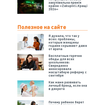
закупівельна премія
країни «Zakupivli.Кращі
2026»
Полезное на сайте
Я думала, что так у
всех: проблемы,
которые женщины
годами скрывают даже
от врача
Бесплатные горячие
обеды для всех
школьников:
Свириденко
анонсировала
масштабную реформу с
сентября
Как маме развивать
личный бренд, если она
в декрете
Почему ребенок берет