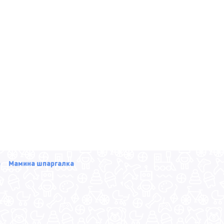
р
Мамина шпаргалка