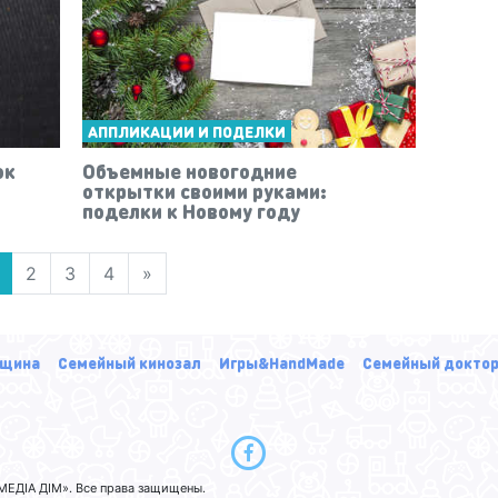
АППЛИКАЦИИ И ПОДЕЛКИ
ок
Объемные новогодние
открытки своими руками:
поделки к Новому году
2
3
4
»
щина
Семейный кинозал
Игры&HandMade
Семейный докто
ЕДІА ДІМ». Все права защищены.