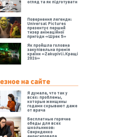
огляд та як підготувати
Повернення легенди:
Universal Pictures
презентує перший
тизер анімаційної
пригоди «Шрек 5»
Як пройшла головна
закупівельна премія
країни «Zakupivli.Кращі
2026»
езное на сайте
Я думала, что так у
всех: проблемы,
которые женщины
годами скрывают даже
от врача
Бесплатные горячие
обеды для всех
школьников:
Свириденко
анонсировала