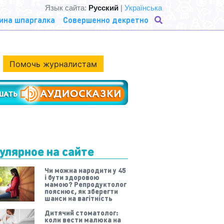
Язык сайта:
Русский
|
Українська
ина шпаргалка
Совершенно декретно
Помочь журналистам
улярное на сайте
Чи можна народити у 45
і бути здоровою
мамою? Репродуктолог
пояснює, як зберегти
шанси на вагітність
Дитячий стоматолог:
коли вести малюка на