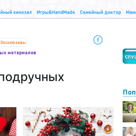
йный кинозал
Игры&HandMade
Семейный доктор
Мам
Эксклюзивы
ных материалов
 подручных
Поп