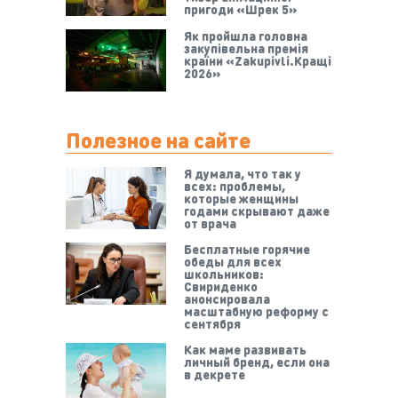
пригоди «Шрек 5»
Як пройшла головна
закупівельна премія
країни «Zakupivli.Кращі
2026»
Полезное на сайте
Я думала, что так у
всех: проблемы,
которые женщины
годами скрывают даже
от врача
Бесплатные горячие
обеды для всех
школьников:
Свириденко
анонсировала
масштабную реформу с
сентября
Как маме развивать
личный бренд, если она
в декрете