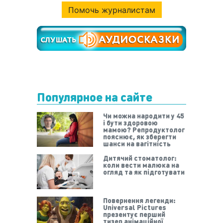
Помочь журналистам
Популярное на сайте
Чи можна народити у 45
і бути здоровою
мамою? Репродуктолог
пояснює, як зберегти
шанси на вагітність
Дитячий стоматолог:
коли вести малюка на
огляд та як підготувати
Повернення легенди:
Universal Pictures
презентує перший
тизер анімаційної