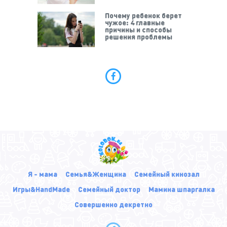
Почему ребенок берет
чужое: 4 главные
причины и способы
решения проблемы
Я - мама
Семья&Женщина
Семейный кинозал
Игры&HandMade
Семейный доктор
Мамина шпаргалка
Совершенно декретно