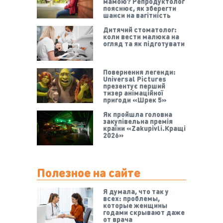
мамою? Репродуктолог
пояснює, як зберегти
шанси на вагітність
Дитячий стоматолог:
коли вести малюка на
огляд та як підготувати
Повернення легенди:
Universal Pictures
презентує перший
тизер анімаційної
пригоди «Шрек 5»
Як пройшла головна
закупівельна премія
країни «Zakupivli.Кращі
2026»
Полезное на сайте
Я думала, что так у
всех: проблемы,
которые женщины
годами скрывают даже
от врача