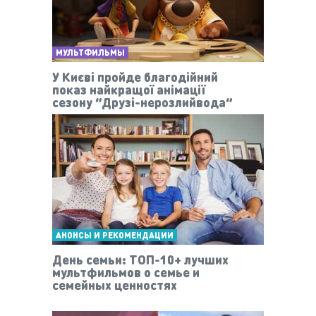
МУЛЬТФИЛЬМЫ
У Києві пройде благодійний
показ найкращої анімації
сезону “Друзі-нерозлийвода”
АНОНСЫ И РЕКОМЕНДАЦИИ
День семьи: ТОП-10+ лучших
мультфильмов о семье и
семейных ценностях