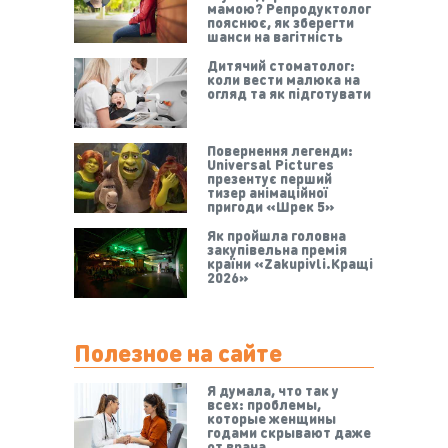
мамою? Репродуктолог
пояснює, як зберегти
шанси на вагітність
Дитячий стоматолог:
коли вести малюка на
огляд та як підготувати
Повернення легенди:
Universal Pictures
презентує перший
тизер анімаційної
пригоди «Шрек 5»
Як пройшла головна
закупівельна премія
країни «Zakupivli.Кращі
2026»
Полезное на сайте
Я думала, что так у
всех: проблемы,
которые женщины
годами скрывают даже
от врача