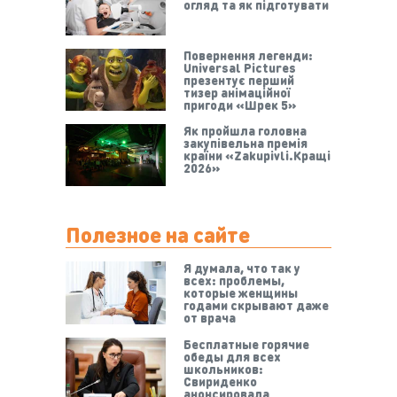
огляд та як підготувати
Повернення легенди:
Universal Pictures
презентує перший
тизер анімаційної
пригоди «Шрек 5»
Як пройшла головна
закупівельна премія
країни «Zakupivli.Кращі
2026»
Полезное на сайте
Я думала, что так у
всех: проблемы,
которые женщины
годами скрывают даже
от врача
Бесплатные горячие
обеды для всех
школьников:
Свириденко
анонсировала