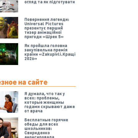
огляд та як підготувати
Повернення легенди:
Universal Pictures
презентує перший
тизер анімаційної
пригоди «Шрек 5»
Як пройшла головна
закупівельна премія
країни «Zakupivli.Кращі
2026»
зное на сайте
Я думала, что так у
всех: проблемы,
которые женщины
годами скрывают даже
от врача
Бесплатные горячие
обеды для всех
школьников:
Свириденко
анонсировала