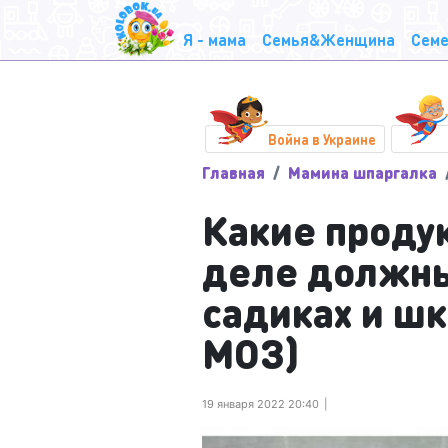
Я - мама
Семья&Женщина
Семе
Война в Украине
Главная
Мамина шпаргалка
Какие проду
деле должны
садиках и ш
МОЗ)
19 января 2022 20:40