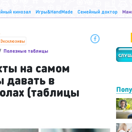
йный кинозал
Игры&HandMade
Семейный доктор
Мам
Эксклюзивы
Полезные таблицы
кты на самом
 давать в
колах (таблицы
Попу