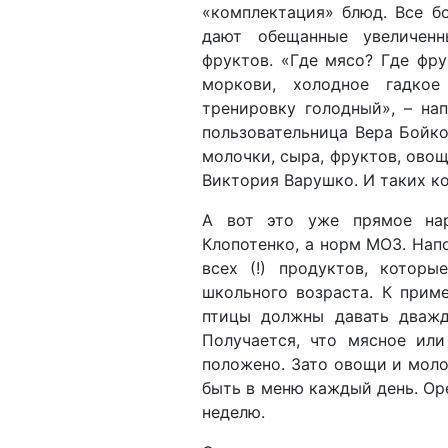
«комплектация» блюд. Все б
дают обещанные увеличен
фруктов. «Где мясо? Где фр
моркови, холодное гадко
тренировку голодный», – на
пользовательница Вера Бойко
молочки, сыра, фруктов, овощ
Виктория Варушко. И таких ко
А вот это уже прямое нар
Клопотенко, а норм МОЗ. Нап
всех (!) продуктов, котор
школьного возраста. К прим
птицы должны давать дважд
Получается, что мясное ил
положено. Зато овощи и моло
быть в меню каждый день. Оре
неделю.