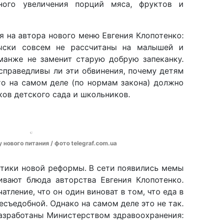
ного увеличения порций мяса, фруктов и
я на автора нового меню Евгения Клопотенко:
зыски совсем не рассчитаны на малышей и
манже не заменит старую добрую запеканку.
справедливы ли эти обвинения, почему детям
то на самом деле (по нормам закона) должно
ков детского сада и школьников.
нового питания / фото telegraf.com.ua
итики новой реформы. В сети появились мемы
вают блюда авторства Евгения Клопотенко.
атление, что он один виноват в том, что еда в
есъедобной. Однако на самом деле это не так.
азработаны Министерством здравоохранения: