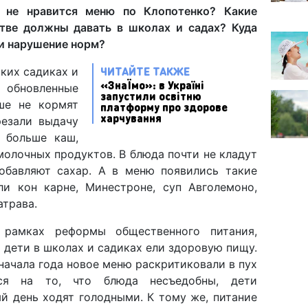
 не нравится меню по Клопотенко? Какие
тве должны давать в школах и садах? Куда
и нарушение норм?
ЧИТАЙТЕ ТАКЖЕ
ских садиках и
«ЗнаЇмо»: в Україні
обновленные
запустили освітню
ше не кормят
платформу про здорове
харчування
резали выдачу
и больше каш,
молочных продуктов. В блюда почти не кладут
обавляют сахар. А в меню появились такие
ли кон карне, Минестроне, суп Авголемоно,
атрава.
 рамках реформы общественного питания,
ы дети в школах и садиках ели здоровую пищу.
 начала года новое меню раскритиковали в пух
ся на то, что блюда несъедобны, дети
ый день ходят голодными. К тому же, питание