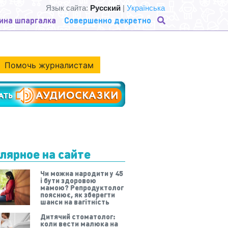
Язык сайта:
Русский
|
Українська
ина шпаргалка
Совершенно декретно
Помочь журналистам
лярное на сайте
Чи можна народити у 45
і бути здоровою
мамою? Репродуктолог
пояснює, як зберегти
шанси на вагітність
Дитячий стоматолог:
коли вести малюка на