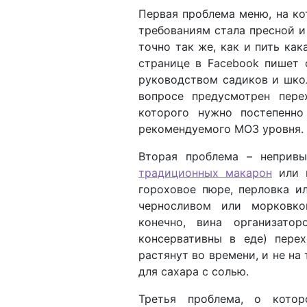
Первая проблема меню, на ко
требованиям стала пресной и
точно так же, как и пить как
странице в Fаcebook пишет 
руководством садиков и школ
вопросе предусмотрен пере
которого нужно постепенн
рекомендуемого МОЗ уровня.
Вторая проблема – неприв
традиционных макарон
или к
гороховое пюре, перловка ил
черносливом или морковко
конечно, вина организато
консервативны в еде) пере
растянут во времени, и не на 
для сахара с солью.
Третья проблема, о кото