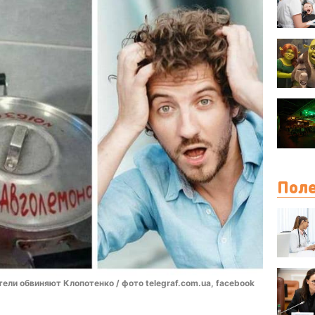
Поле
ели обвиняют Клопотенко / фото telegraf.com.ua, facebook