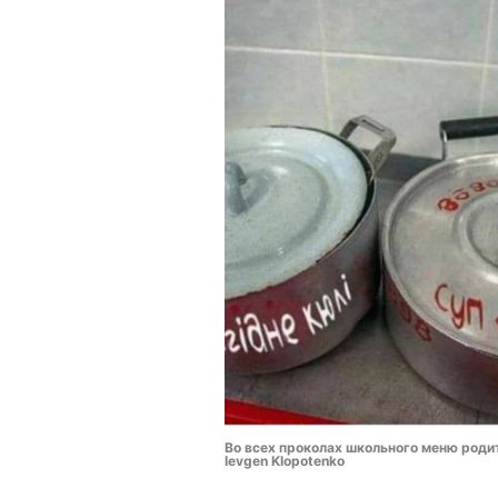
Во всех проколах школьного меню родит
Ievgen Klopotenko