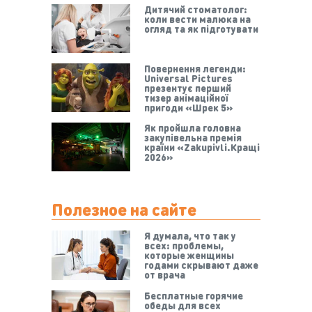
Дитячий стоматолог:
коли вести малюка на
огляд та як підготувати
Повернення легенди:
Universal Pictures
презентує перший
тизер анімаційної
пригоди «Шрек 5»
Як пройшла головна
закупівельна премія
країни «Zakupivli.Кращі
2026»
Полезное на сайте
Я думала, что так у
всех: проблемы,
которые женщины
годами скрывают даже
от врача
Бесплатные горячие
обеды для всех