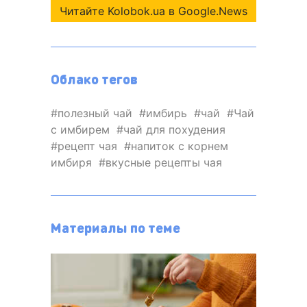
Читайте Kolobok.ua в Google.News
Облако тегов
полезный чай
имбирь
чай
Чай
с имбирем
чай для похудения
рецепт чая
напиток с корнем
имбиря
вкусные рецепты чая
Материалы по теме