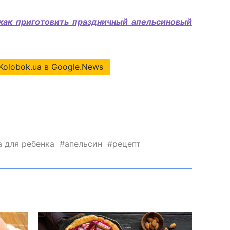
как приготовить праздничный апельсиновый
Kolobok.ua в Google.News
а для ребенка
апельсин
рецепт