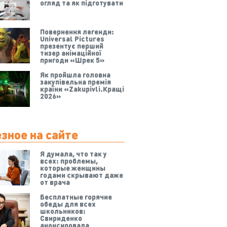
огляд та як підготувати
Повернення легенди:
Universal Pictures
презентує перший
тизер анімаційної
пригоди «Шрек 5»
Як пройшла головна
закупівельна премія
країни «Zakupivli.Кращі
2026»
зное на сайте
Я думала, что так у
всех: проблемы,
которые женщины
годами скрывают даже
от врача
Бесплатные горячие
обеды для всех
школьников:
Свириденко
анонсировала