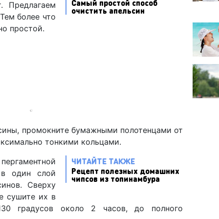
Самый простой способ
. Предлагаем
очистить апельсин
Тем более что
но простой.
сины, промокните бумажными полотенцами от
аксимально тонкими кольцами.
ЧИТАЙТЕ ТАКЖЕ
ергаментной
Рецепт полезных домашних
 в один слой
чипсов из топинамбура
синов. Сверху
е сушите их в
130 градусов около 2 часов, до полного