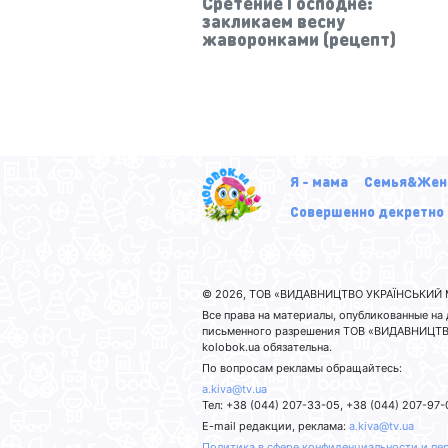
Сретение Господне:
закликаем весну
жаворонками (рецепт)
Я - мама
Семья&Жен
Совершенно декретно
© 2026, ТОВ «ВИДАВНИЦТВО УКРАЇНСЬКИЙ М
Все права на материалы, опубликованные н
письменного разрешения ТОВ «ВИДАВНИЦТВО
kolobok.ua обязательна.
По вопросам рекламы обращайтесь:
a.kiva@tv.ua
Тел: +38 (044) 207-33-05, +38 (044) 207-97-
E-mail редакции, реклама:
a.kiva@tv.ua
Политика в сфере конфиденциальности и пе