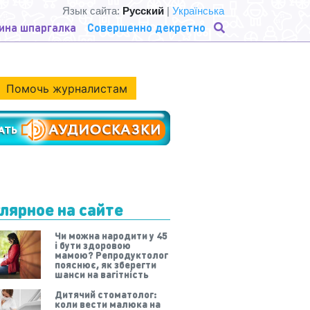
Язык сайта:
Русский
|
Українська
ина шпаргалка
Совершенно декретно
Помочь журналистам
лярное на сайте
Чи можна народити у 45
і бути здоровою
мамою? Репродуктолог
пояснює, як зберегти
шанси на вагітність
Дитячий стоматолог:
коли вести малюка на