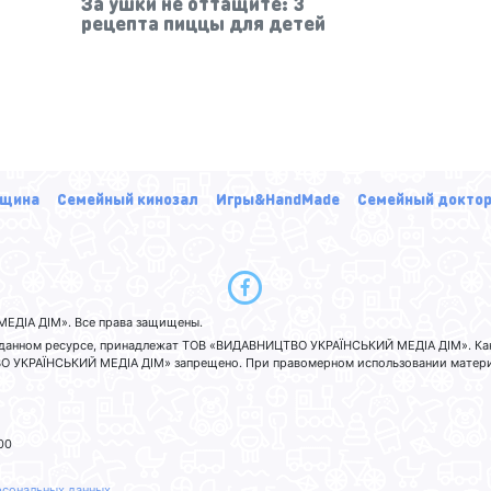
За ушки не оттащите: 3
рецепта пиццы для детей
щина
Семейный кинозал
Игры&HandMade
Семейный докто
ЕДІА ДІМ». Все права защищены.
а данном ресурсе, принадлежат ТОВ «ВИДАВНИЦТВО УКРАЇНСЬКИЙ МЕДІА ДІМ». Ка
 УКРАЇНСЬКИЙ МЕДІА ДІМ» запрещено. При правомерном использовании материа
00
рсональных данных