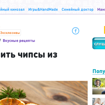
йный кинозал
Игры&HandMade
Семейный доктор
Мам
Эксклюзивы
Вкусные рецепты
ить чипсы из
Попу