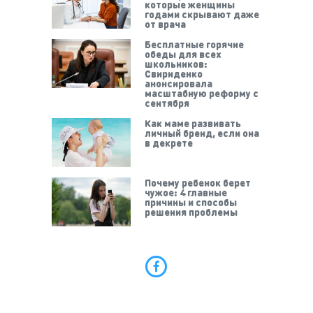
которые женщины
годами скрывают даже
от врача
Бесплатные горячие
обеды для всех
школьников:
Свириденко
анонсировала
масштабную реформу с
сентября
Как маме развивать
личный бренд, если она
в декрете
Почему ребенок берет
чужое: 4 главные
причины и способы
решения проблемы