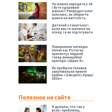
Чи можна народити у 45
і бути здоровою
мамою? Репродуктолог
пояснює, як зберегти
шанси на вагітність
Дитячий стоматолог:
коли вести малюка на
огляд та як підготувати
Повернення легенди:
Universal Pictures
презентує перший
тизер анімаційної
пригоди «Шрек 5»
Як пройшла головна
закупівельна премія
країни «Zakupivli.Кращі
2026»
Полезное на сайте
Я думала, что так у
всех: проблемы,