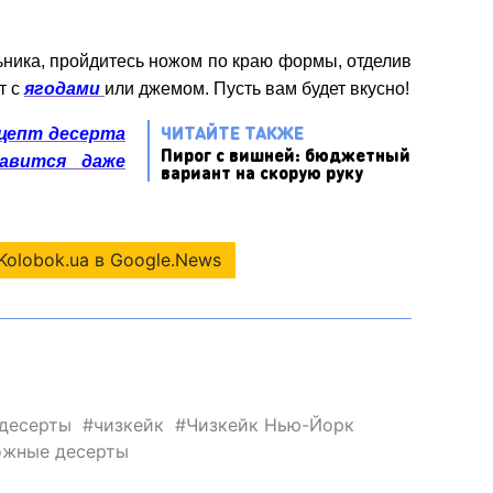
льника, пройдитесь ножом по краю формы, отделив
т с
ягодами
или джемом. Пусть вам будет вкусно!
ЧИТАЙТЕ ТАКЖЕ
цепт десерта
Пирог с вишней: бюджетный
авится даже
вариант на скорую руку
Kolobok.ua в Google.News
 десерты
чизкейк
Чизкейк Нью-Йорк
ожные десерты