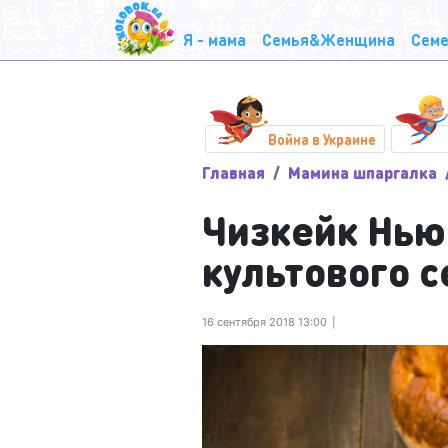
Я - мама
Семья&Женщина
Семе
Война в Украине
Главная
Мамина шпаргалка
Чизкейк Нью
культового 
16 сентября 2018 13:00