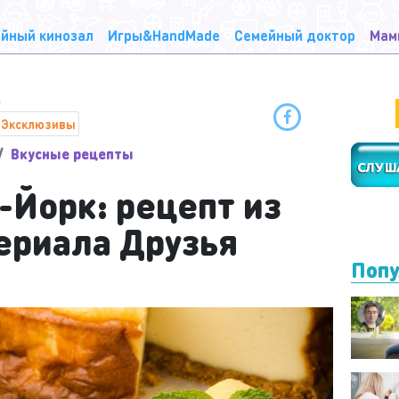
йный кинозал
Игры&HandMade
Семейный доктор
Мам
Эксклюзивы
Вкусные рецепты
-Йорк: рецепт из
сериала Друзья
Попу