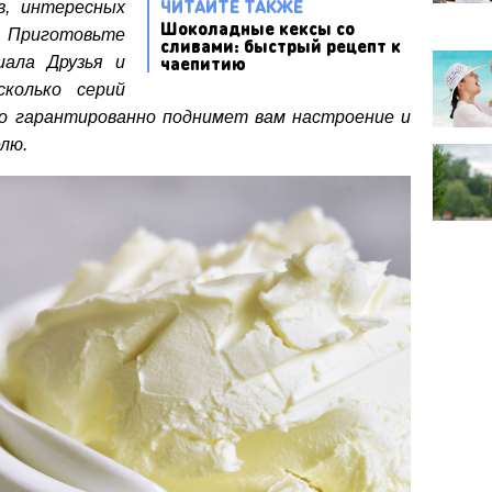
ЧИТАЙТЕ ТАКЖЕ
в, интересных
Шоколадные кексы со
. Приготовьте
сливами: быстрый рецепт к
чаепитию
ала Друзья и
сколько серий
то гарантированно поднимет вам настроение и
лю.