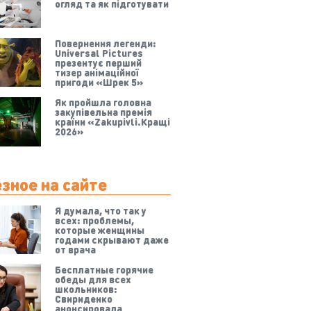
огляд та як підготувати
Повернення легенди:
Universal Pictures
презентує перший
тизер анімаційної
пригоди «Шрек 5»
Як пройшла головна
закупівельна премія
країни «Zakupivli.Кращі
2026»
зное на сайте
Я думала, что так у
всех: проблемы,
которые женщины
годами скрывают даже
от врача
Бесплатные горячие
обеды для всех
школьников:
Свириденко
анонсировала