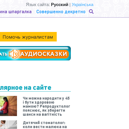
Язык сайта:
Русский
|
Українська
ина шпаргалка
Совершенно декретно
Помочь журналистам
лярное на сайте
Чи можна народити у 45
і бути здоровою
мамою? Репродуктолог
пояснює, як зберегти
шанси на вагітність
Дитячий стоматолог:
коли вести малюка на