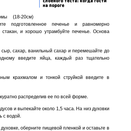
слоеного теста: когда гости
на пороге
мы (18-20см)
жите подготовленное печенье и равномерно
е стакан, и хорошо утрамбуйте печенье. Основа
 сыр, сахар, ванильный сахар и перемешайте до
одному введите яйца, каждый раз тщательно
зным крахмалом и тонкой струйкой введите в
ккуратно распределив ее по всей форме.
адусов и выпекайте около 1,5 часа. На низ духовки
ь с водой.
в духовке, оберните пищевой пленкой и оставьте в