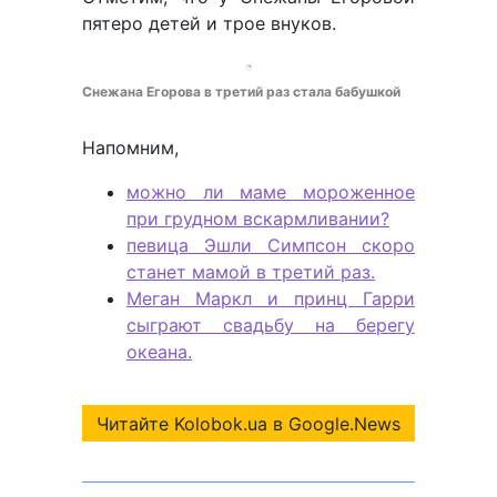
пятеро детей и трое внуков.
Снежана Егорова в третий раз стала бабушкой
Напомним,
можно ли маме мороженное
при грудном вскармливании?
певица Эшли Симпсон скоро
станет мамой в третий раз.
Меган Маркл и принц Гарри
сыграют свадьбу на берегу
океана.
Читайте Kolobok.ua в Google.News