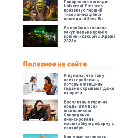
Повернення легенди:
Universal Pictures
презентує перший
тизер анімаційної
пригоди «Шрек 5»
Як пройшла головна
закупівельна премія
країни «Zakupivli.Кращі
2026»
Полезное на сайте
Я думала, что так у
всех: проблемы,
которые женщины
годами скрывают даже
от врача
Бесплатные горячие
обеды для всех
школьников:
Свириденко
анонсировала
масштабную реформу с
сентября
Как маме развивать