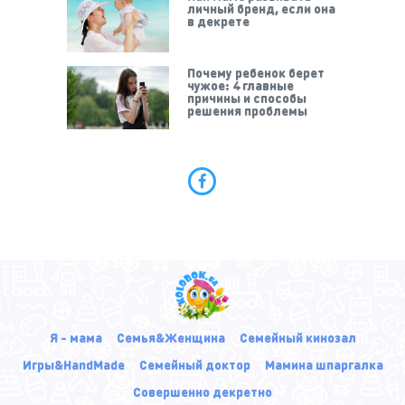
личный бренд, если она
в декрете
Почему ребенок берет
чужое: 4 главные
причины и способы
решения проблемы
Я - мама
Семья&Женщина
Семейный кинозал
Игры&HandMade
Семейный доктор
Мамина шпаргалка
Совершенно декретно