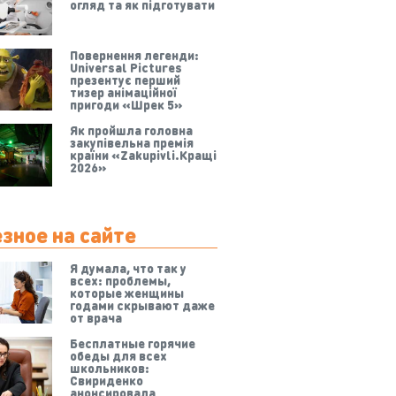
огляд та як підготувати
Повернення легенди:
Universal Pictures
презентує перший
тизер анімаційної
пригоди «Шрек 5»
Як пройшла головна
закупівельна премія
країни «Zakupivli.Кращі
2026»
зное на сайте
Я думала, что так у
всех: проблемы,
которые женщины
годами скрывают даже
от врача
Бесплатные горячие
обеды для всех
школьников:
Свириденко
анонсировала