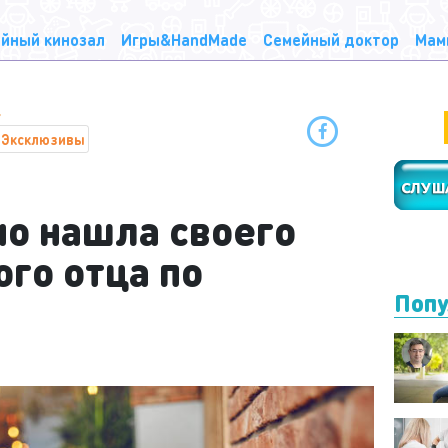
йный кинозал
Игры&HandMade
Семейный доктор
Мам
Эксклюзивы
но нашла своего
го отца по
Попу