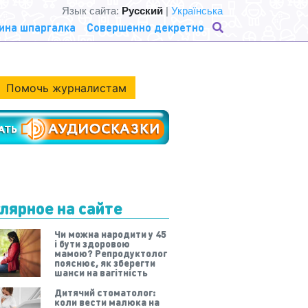
Язык сайта:
Русский
|
Українська
ина шпаргалка
Совершенно декретно
Помочь журналистам
лярное на сайте
Чи можна народити у 45
і бути здоровою
мамою? Репродуктолог
пояснює, як зберегти
шанси на вагітність
Дитячий стоматолог:
коли вести малюка на