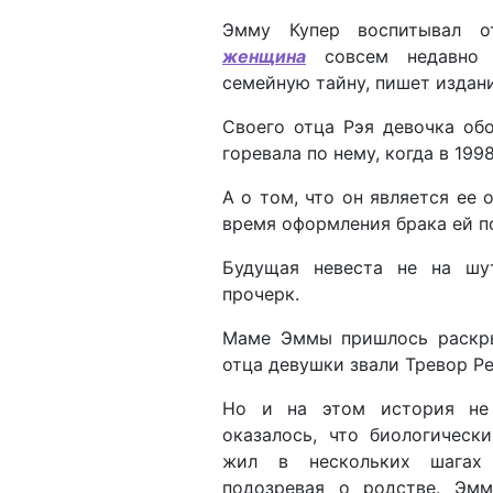
Эмму Купер воспитывал о
женщина
совсем недавно 
семейную тайну, пишет издани
Своего отца Рэя девочка об
горевала по нему, когда в 199
А о том, что он является ее 
время оформления брака ей п
Будущая невеста не на шу
прочерк.
Маме Эммы пришлось раскры
отца девушки звали Тревор Р
Но и на этом история не 
оказалось, что биологичес
жил в нескольких шагах
подозревая о родстве. Эмм