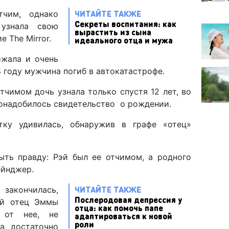
ЧИТАЙТЕ ТАКЖЕ
тчим, однако
Секреты воспитания: как
узнала свою
вырастить из сына
е The Mirror.
идеального отца и мужа
ожала и очень
8 году мужчина погиб в автокатастрофе.
отчимом дочь узнала только спустя 12 лет, во
онадобилось свидетельство о рождении.
тку удивилась, обнаружив в графе «отец»
ть правду: Рэй был ее отчимом, а родного
ейнджер.
ЧИТАЙТЕ ТАКЖЕ
закончилась,
Послеродовая депрессия у
кий отец Эммы
отца: как помочь папе
 от нее, не
адаптироваться к новой
роли
а достаточно