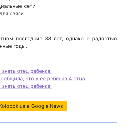
циальные сети
для связи.
отцом последние 38 лет, однако с радостью
нные годы.
 знать отец ребенка.
ообщила, что у ее ребенка 4 отца.
 знать отец ребенка.
Kolobok.ua в Google.News