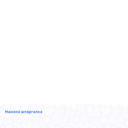
р
Мамина шпаргалка