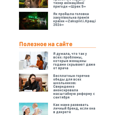
тизер анімаційної
пригоди «Шрек 5»
Як пройшла головна
закупівельна премія
країни «Zakupivli.Кращі
2026»
Полезное на сайте
Я думала, что так у
всех: проблемы,
которые женщины
годами скрывают даже
от врача
Бесплатные горячие
обеды для всех
школьников:
Свириденко
анонсировала
масштабную реформу с
сентября
Как маме развивать
личный бренд, если она
в декрете