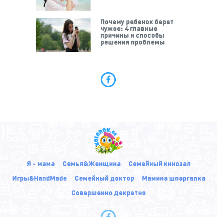
Почему ребенок берет
чужое: 4 главные
причины и способы
решения проблемы
Я - мама
Семья&Женщина
Семейный кинозал
Игры&HandMade
Семейный доктор
Мамина шпаргалка
Совершенно декретно