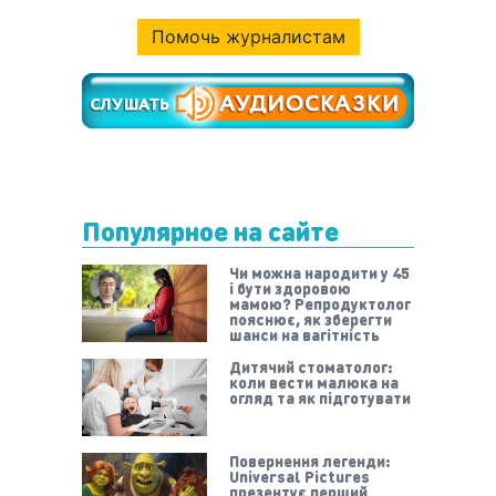
Помочь журналистам
Популярное на сайте
Чи можна народити у 45
і бути здоровою
мамою? Репродуктолог
пояснює, як зберегти
шанси на вагітність
Дитячий стоматолог:
коли вести малюка на
огляд та як підготувати
Повернення легенди:
Universal Pictures
презентує перший