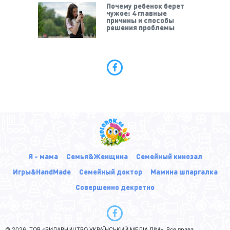
Почему ребенок берет
чужое: 4 главные
причины и способы
решения проблемы
Я - мама
Семья&Женщина
Семейный кинозал
Игры&HandMade
Семейный доктор
Мамина шпаргалка
Совершенно декретно
© 2026, ТОВ «ВИДАВНИЦТВО УКРАЇНСЬКИЙ МЕДІА ДІМ». Все права