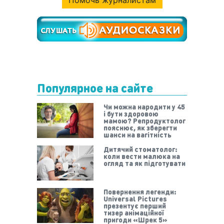
Помочь журналистам
Популярное на сайте
Чи можна народити у 45
і бути здоровою
мамою? Репродуктолог
пояснює, як зберегти
шанси на вагітність
Дитячий стоматолог:
коли вести малюка на
огляд та як підготувати
Повернення легенди:
Universal Pictures
презентує перший
тизер анімаційної
пригоди «Шрек 5»