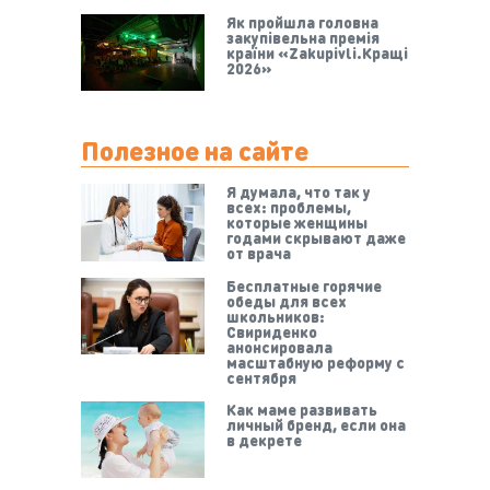
Як пройшла головна
закупівельна премія
країни «Zakupivli.Кращі
2026»
Полезное на сайте
Я думала, что так у
всех: проблемы,
которые женщины
годами скрывают даже
от врача
Бесплатные горячие
обеды для всех
школьников:
Свириденко
анонсировала
масштабную реформу с
сентября
Как маме развивать
личный бренд, если она
в декрете