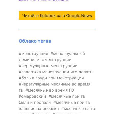
Читайте Kolobok.ua в Google.News
Облако тегов
менструация
менструальный
феминизм
менструации
нерегулярные менструации
задержка менструации что делать
боль в груди при менструации
нерегулярные месячные во время
гв
месячные во время ГВ
Комаровский
месячные при гв
были и пропали
месячные при гв
влияние на ребенка
месячные на гв