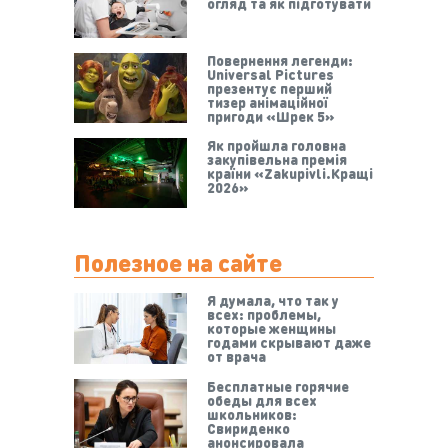
огляд та як підготувати
Повернення легенди:
Universal Pictures
презентує перший
тизер анімаційної
пригоди «Шрек 5»
Як пройшла головна
закупівельна премія
країни «Zakupivli.Кращі
2026»
Полезное на сайте
Я думала, что так у
всех: проблемы,
которые женщины
годами скрывают даже
от врача
Бесплатные горячие
обеды для всех
школьников:
Свириденко
анонсировала