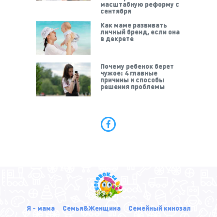
масштабную реформу с
сентября
Как маме развивать
личный бренд, если она
в декрете
Почему ребенок берет
чужое: 4 главные
причины и способы
решения проблемы
Я - мама
Семья&Женщина
Семейный кинозал