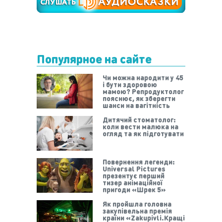
Популярное на сайте
Чи можна народити у 45
і бути здоровою
мамою? Репродуктолог
пояснює, як зберегти
шанси на вагітність
Дитячий стоматолог:
коли вести малюка на
огляд та як підготувати
Повернення легенди:
Universal Pictures
презентує перший
тизер анімаційної
пригоди «Шрек 5»
Як пройшла головна
закупівельна премія
країни «Zakupivli.Кращі