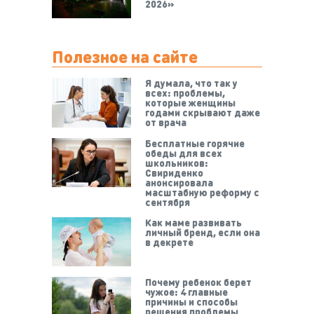
2026»
Полезное на сайте
Я думала, что так у
всех: проблемы,
которые женщины
годами скрывают даже
от врача
Бесплатные горячие
обеды для всех
школьников:
Свириденко
анонсировала
масштабную реформу с
сентября
Как маме развивать
личный бренд, если она
в декрете
Почему ребенок берет
чужое: 4 главные
причины и способы
решения проблемы