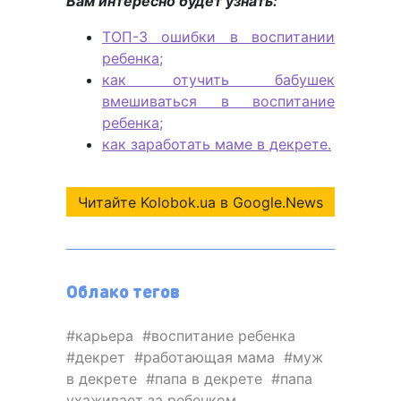
Вам интересно будет узнать:
ТОП-3 ошибки в воспитании
ребенка;
как отучить бабушек
вмешиваться в воспитание
ребенка;
как заработать маме в декрете.
Читайте Kolobok.ua в Google.News
Облако тегов
карьера
воспитание ребенка
декрет
работающая мама
муж
в декрете
папа в декрете
папа
ухаживает за ребенком