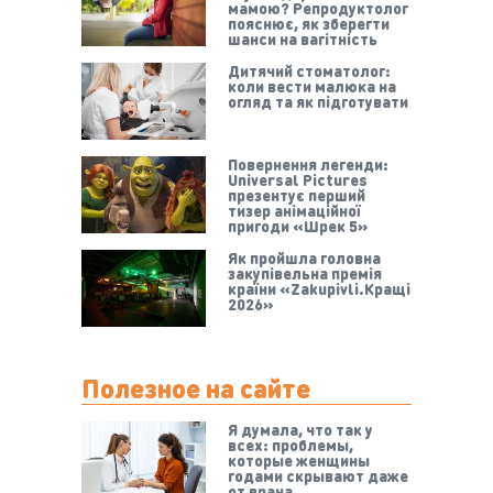
мамою? Репродуктолог
пояснює, як зберегти
шанси на вагітність
Дитячий стоматолог:
коли вести малюка на
огляд та як підготувати
Повернення легенди:
Universal Pictures
презентує перший
тизер анімаційної
пригоди «Шрек 5»
Як пройшла головна
закупівельна премія
країни «Zakupivli.Кращі
2026»
Полезное на сайте
Я думала, что так у
всех: проблемы,
которые женщины
годами скрывают даже
от врача