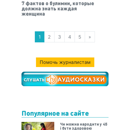
7 фактов о булимии, которые
должна знать каждая
женщина
1
2
3
4
5
»
Помочь журналистам
Популярное на сайте
Чи можна народити у 45
і бути здоровою