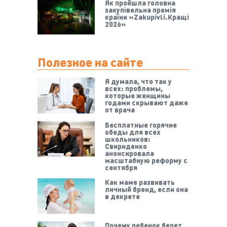
Як пройшла головна
закупівельна премія
країни «Zakupivli.Кращі
2026»
Полезное на сайте
Я думала, что так у
всех: проблемы,
которые женщины
годами скрывают даже
от врача
Бесплатные горячие
обеды для всех
школьников:
Свириденко
анонсировала
масштабную реформу с
сентября
Как маме развивать
личный бренд, если она
в декрете
Почему ребенок берет