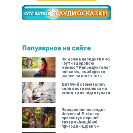
Популярное на сайте
Чи можна народити у 45
і бути здоровою
мамою? Репродуктолог
пояснює, як зберегти
шанси на вагітність
Дитячий стоматолог:
коли вести малюка на
огляд та як підготувати
Повернення легенди:
Universal Pictures
презентує перший
тизер анімаційної
пригоди «Шрек 5»