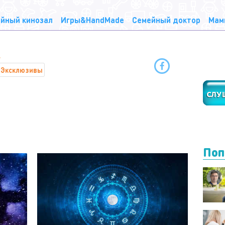
йный кинозал
Игры&HandMade
Семейный доктор
Мам
Эксклюзивы
Поп