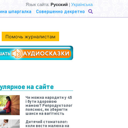
Язык сайта:
Русский
|
Українська
ина шпаргалка
Совершенно декретно
Помочь журналистам
улярное на сайте
Чи можна народити у 45
і бути здоровою
мамою? Репродуктолог
пояснює, як зберегти
шанси на вагітність
Дитячий стоматолог:
коли вести малюка на