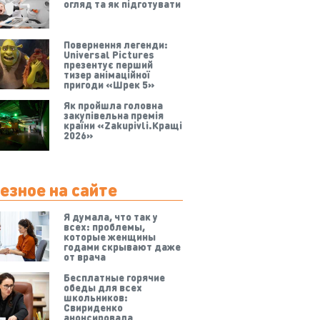
огляд та як підготувати
Повернення легенди:
Universal Pictures
презентує перший
тизер анімаційної
пригоди «Шрек 5»
Як пройшла головна
закупівельна премія
країни «Zakupivli.Кращі
2026»
езное на сайте
Я думала, что так у
всех: проблемы,
которые женщины
годами скрывают даже
от врача
Бесплатные горячие
обеды для всех
школьников:
Свириденко
анонсировала