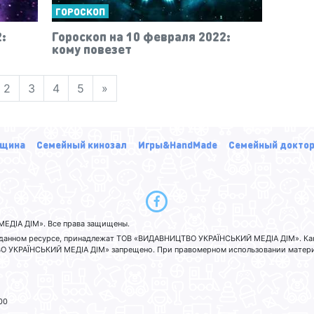
ГОРОСКОП
:
Гороскоп на 10 февраля 2022:
кому повезет
2
3
4
5
»
щина
Семейный кинозал
Игры&HandMade
Семейный докто
ЕДІА ДІМ». Все права защищены.
а данном ресурсе, принадлежат ТОВ «ВИДАВНИЦТВО УКРАЇНСЬКИЙ МЕДІА ДІМ». Ка
 УКРАЇНСЬКИЙ МЕДІА ДІМ» запрещено. При правомерном использовании материа
00