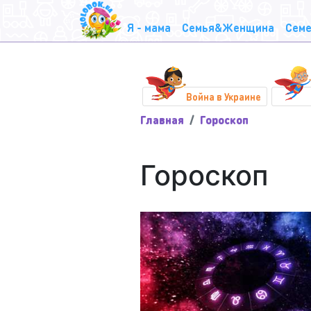
Я - мама
Семья&Женщина
Семе
Война в Украине
Главная
Гороскоп
Гороскоп