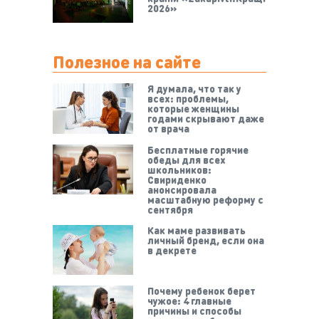
2026»
Полезное на сайте
Я думала, что так у
всех: проблемы,
которые женщины
годами скрывают даже
от врача
Бесплатные горячие
обеды для всех
школьников:
Свириденко
анонсировала
масштабную реформу с
сентября
Как маме развивать
личный бренд, если она
в декрете
Почему ребенок берет
чужое: 4 главные
причины и способы