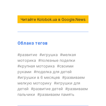
Читайте Kolobok.ua в Google.News
Облако тегов
развитие
игрушка
мелкая
моторика
полезные поделки
крупная моторика
своими
руками
поделка для детей
игрушки в 6 месяцев
развиваем
мелкую моторику
игрушки для
детей
развитие детей
развиваем
пальчики
развиваем память