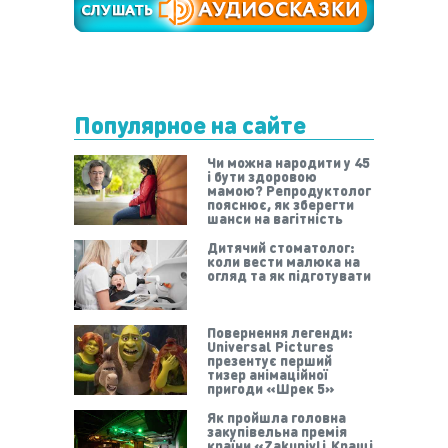
Популярное на сайте
Чи можна народити у 45
і бути здоровою
мамою? Репродуктолог
пояснює, як зберегти
шанси на вагітність
Дитячий стоматолог:
коли вести малюка на
огляд та як підготувати
Повернення легенди:
Universal Pictures
презентує перший
тизер анімаційної
пригоди «Шрек 5»
Як пройшла головна
закупівельна премія
країни «Zakupivli.Кращі