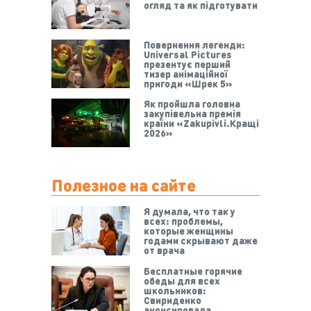
огляд та як підготувати
Повернення легенди:
Universal Pictures
презентує перший
тизер анімаційної
пригоди «Шрек 5»
Як пройшла головна
закупівельна премія
країни «Zakupivli.Кращі
2026»
Полезное на сайте
Я думала, что так у
всех: проблемы,
которые женщины
годами скрывают даже
от врача
Бесплатные горячие
обеды для всех
школьников:
Свириденко
анонсировала