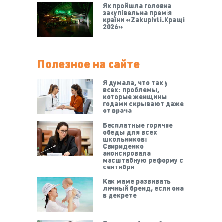
Як пройшла головна
закупівельна премія
країни «Zakupivli.Кращі
2026»
Полезное на сайте
Я думала, что так у
всех: проблемы,
которые женщины
годами скрывают даже
от врача
Бесплатные горячие
обеды для всех
школьников:
Свириденко
анонсировала
масштабную реформу с
сентября
Как маме развивать
личный бренд, если она
в декрете