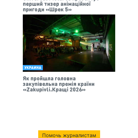
перший тизер анімаційної
пригоди «Шрек 5»
УКРАИНА
Як пройшла головна
закупівельна премія країни
«Zakupivli.Кращі 2026»
Помочь журналистам