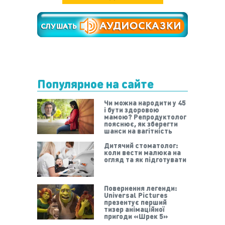
Популярное на сайте
Чи можна народити у 45
і бути здоровою
мамою? Репродуктолог
пояснює, як зберегти
шанси на вагітність
Дитячий стоматолог:
коли вести малюка на
огляд та як підготувати
Повернення легенди:
Universal Pictures
презентує перший
тизер анімаційної
пригоди «Шрек 5»