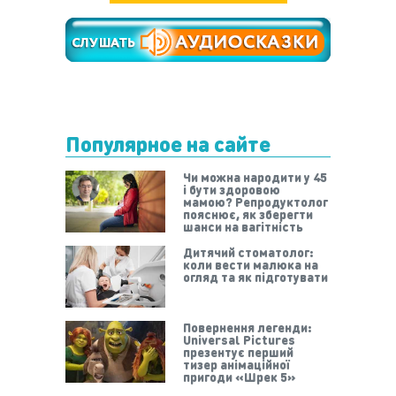
Популярное на сайте
Чи можна народити у 45
і бути здоровою
мамою? Репродуктолог
пояснює, як зберегти
шанси на вагітність
Дитячий стоматолог:
коли вести малюка на
огляд та як підготувати
Повернення легенди:
Universal Pictures
презентує перший
тизер анімаційної
пригоди «Шрек 5»