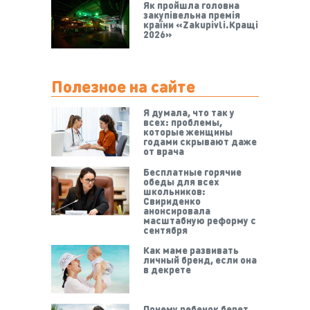
Як пройшла головна
закупівельна премія
країни «Zakupivli.Кращі
2026»
Полезное на сайте
Я думала, что так у
всех: проблемы,
которые женщины
годами скрывают даже
от врача
Бесплатные горячие
обеды для всех
школьников:
Свириденко
анонсировала
масштабную реформу с
сентября
Как маме развивать
личный бренд, если она
в декрете
Почему ребенок берет