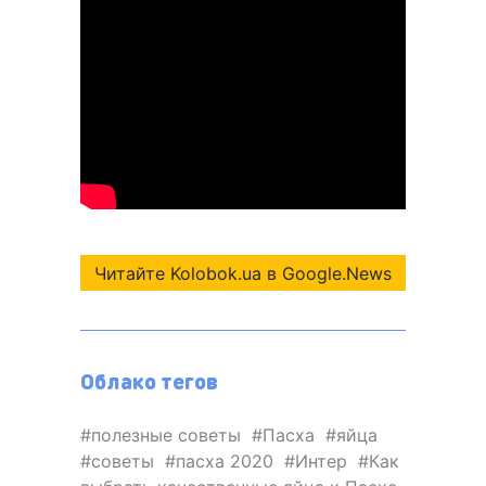
Читайте Kolobok.ua в Google.News
Облако тегов
полезные советы
Пасха
яйца
советы
пасха 2020
Интер
Как