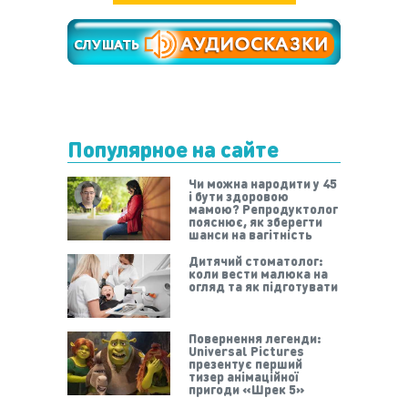
Популярное на сайте
Чи можна народити у 45
і бути здоровою
мамою? Репродуктолог
пояснює, як зберегти
шанси на вагітність
Дитячий стоматолог:
коли вести малюка на
огляд та як підготувати
Повернення легенди:
Universal Pictures
презентує перший
тизер анімаційної
пригоди «Шрек 5»