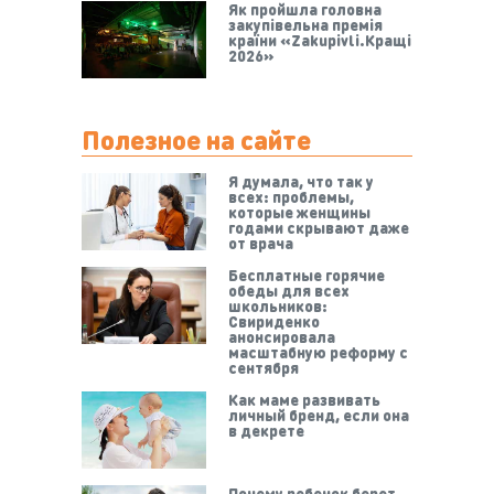
Як пройшла головна
закупівельна премія
країни «Zakupivli.Кращі
2026»
Полезное на сайте
Я думала, что так у
всех: проблемы,
которые женщины
годами скрывают даже
от врача
Бесплатные горячие
обеды для всех
школьников:
Свириденко
анонсировала
масштабную реформу с
сентября
Как маме развивать
личный бренд, если она
в декрете
Почему ребенок берет