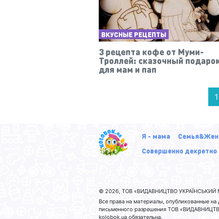
ВКУСНЫЕ РЕЦЕПТЫ
3 рецепта кофе от Муми-
Троллей: сказочный подаро
для мам и пап
1
Я - мама
Семья&Жен
Совершенно декретно
© 2026, ТОВ «ВИДАВНИЦТВО УКРАЇНСЬКИЙ М
Все права на материалы, опубликованные н
письменного разрешения ТОВ «ВИДАВНИЦТВО
kolobok.ua обязательна.