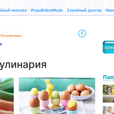
йный кинозал
Игры&HandMade
Семейный доктор
Мам
Эксклюзивы
я
кулинария
Поп