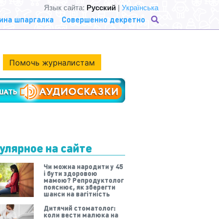
Язык сайта:
Русский
|
Українська
ина шпаргалка
Совершенно декретно
Помочь журналистам
улярное на сайте
Чи можна народити у 45
і бути здоровою
мамою? Репродуктолог
пояснює, як зберегти
шанси на вагітність
Дитячий стоматолог:
коли вести малюка на