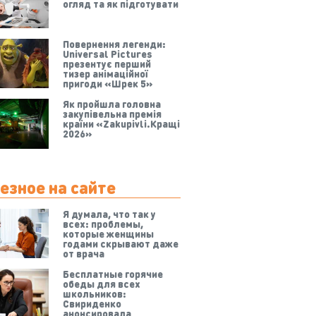
огляд та як підготувати
Повернення легенди:
Universal Pictures
презентує перший
тизер анімаційної
пригоди «Шрек 5»
Як пройшла головна
закупівельна премія
країни «Zakupivli.Кращі
2026»
езное на сайте
Я думала, что так у
всех: проблемы,
которые женщины
годами скрывают даже
от врача
Бесплатные горячие
обеды для всех
школьников:
Свириденко
анонсировала