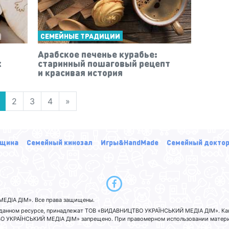
СЕМЕЙНЫЕ ТРАДИЦИИ
Арабское печенье курабье:
к
старинный пошаговый рецепт
и красивая история
2
3
4
»
щина
Семейный кинозал
Игры&HandMade
Семейный докто
ЕДІА ДІМ». Все права защищены.
а данном ресурсе, принадлежат ТОВ «ВИДАВНИЦТВО УКРАЇНСЬКИЙ МЕДІА ДІМ». Ка
 УКРАЇНСЬКИЙ МЕДІА ДІМ» запрещено. При правомерном использовании материа