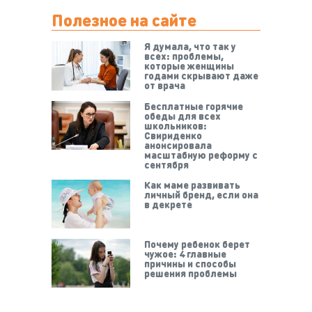
Полезное на сайте
Я думала, что так у
всех: проблемы,
которые женщины
годами скрывают даже
от врача
Бесплатные горячие
обеды для всех
школьников:
Свириденко
анонсировала
масштабную реформу с
сентября
Как маме развивать
личный бренд, если она
в декрете
Почему ребенок берет
чужое: 4 главные
причины и способы
решения проблемы