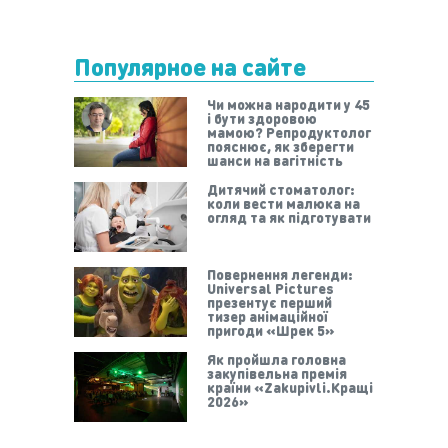
Популярное на сайте
Чи можна народити у 45
і бути здоровою
мамою? Репродуктолог
пояснює, як зберегти
шанси на вагітність
Дитячий стоматолог:
коли вести малюка на
огляд та як підготувати
Повернення легенди:
Universal Pictures
презентує перший
тизер анімаційної
пригоди «Шрек 5»
Як пройшла головна
закупівельна премія
країни «Zakupivli.Кращі
2026»