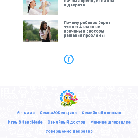
личный бренд, если она
в декрете
Почему ребенок берет
чужое: 4 главные
причины и способы
решения проблемы
Я - мама
Семья&Женщина
Семейный кинозал
Игры&HandMade
Семейный доктор
Мамина шпаргалка
Совершенно декретно