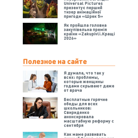
Universal Pictures
презентує перший
тизер анімаційної
пригоди «Шрек 5»
Як пройшла головна
закупівельна премія
країни «Zakupivli.Кращі
2026»
Полезное на сайте
Я думала, что так у
всех: проблемы,
которые женщины
годами скрывают даже
от врача
Бесплатные горячие
обеды для всех
школьников:
Свириденко
анонсировала
масштабную реформу с
сентября
Как маме развивать