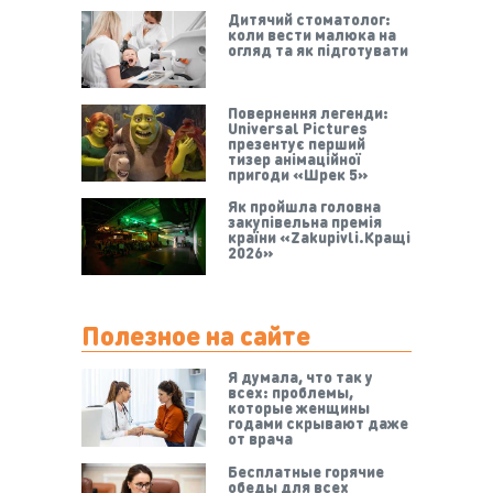
Дитячий стоматолог:
коли вести малюка на
огляд та як підготувати
Повернення легенди:
Universal Pictures
презентує перший
тизер анімаційної
пригоди «Шрек 5»
Як пройшла головна
закупівельна премія
країни «Zakupivli.Кращі
2026»
Полезное на сайте
Я думала, что так у
всех: проблемы,
которые женщины
годами скрывают даже
от врача
Бесплатные горячие
обеды для всех