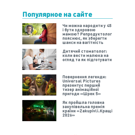
Популярное на сайте
Чи можна народити у 45
і бути здоровою
мамою? Репродуктолог
пояснює, як зберегти
шанси на вагітність
Дитячий стоматолог:
коли вести малюка на
огляд та як підготувати
Повернення легенди:
Universal Pictures
презентує перший
тизер анімаційної
пригоди «Шрек 5»
Як пройшла головна
закупівельна премія
країни «Zakupivli.Кращі
2026»