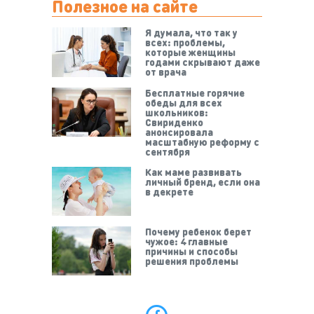
Полезное на сайте
Я думала, что так у
всех: проблемы,
которые женщины
годами скрывают даже
от врача
Бесплатные горячие
обеды для всех
школьников:
Свириденко
анонсировала
масштабную реформу с
сентября
Как маме развивать
личный бренд, если она
в декрете
Почему ребенок берет
чужое: 4 главные
причины и способы
решения проблемы