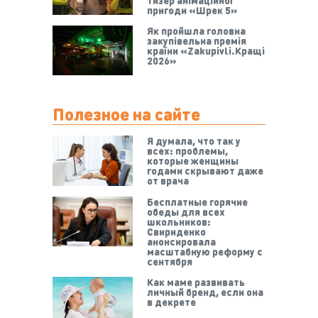
тизер анімаційної
пригоди «Шрек 5»
Як пройшла головна
закупівельна премія
країни «Zakupivli.Кращі
2026»
Полезное на сайте
Я думала, что так у
всех: проблемы,
которые женщины
годами скрывают даже
от врача
Бесплатные горячие
обеды для всех
школьников:
Свириденко
анонсировала
масштабную реформу с
сентября
Как маме развивать
личный бренд, если она
в декрете