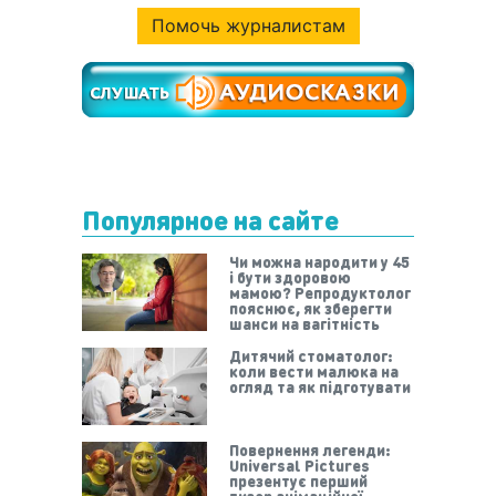
Помочь журналистам
Популярное на сайте
Чи можна народити у 45
і бути здоровою
мамою? Репродуктолог
пояснює, як зберегти
шанси на вагітність
Дитячий стоматолог:
коли вести малюка на
огляд та як підготувати
Повернення легенди:
Universal Pictures
презентує перший