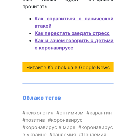
прочитать:
Как справиться с панической
атакой
Как перестать заедать стресс
Как и зачем говорить с детьми
о коронавирусе
Читайте Kolobok.ua в Google.News
Облако тегов
психология
оптимизм
карантин
позитив
коронавирус
коронавирус в мире
коронавирус
в украине
пандемия
Пандемия