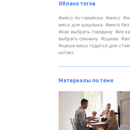
Облако тегов
мясо по-гавайски
мясо
м
мясо для шашлыка
мясо без
как выбрать говядину
из к
выбрать свинину
ошеек
ан
какое мясо годится для сте
котлет
Материалы по теме