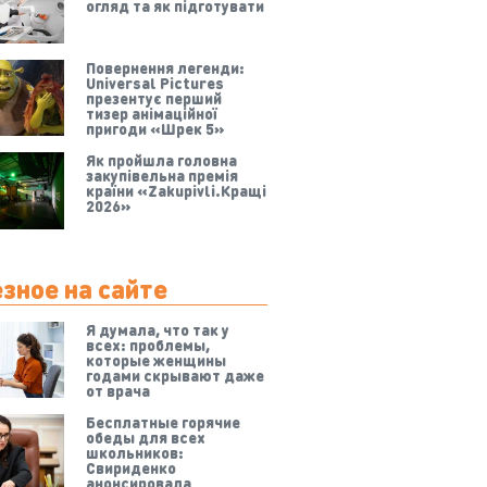
огляд та як підготувати
Повернення легенди:
Universal Pictures
презентує перший
тизер анімаційної
пригоди «Шрек 5»
Як пройшла головна
закупівельна премія
країни «Zakupivli.Кращі
2026»
зное на сайте
Я думала, что так у
всех: проблемы,
которые женщины
годами скрывают даже
от врача
Бесплатные горячие
обеды для всех
школьников:
Свириденко
анонсировала