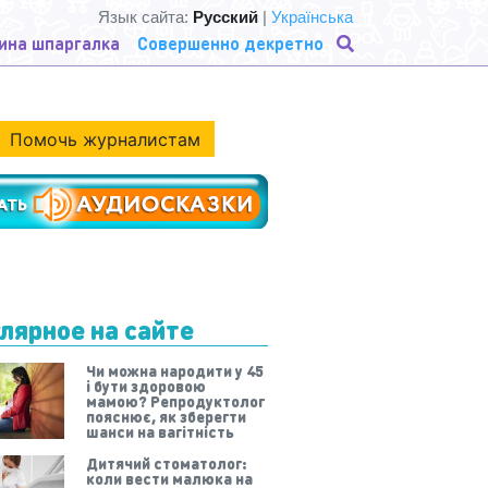
Язык сайта:
Русский
|
Українська
ина шпаргалка
Совершенно декретно
Помочь журналистам
лярное на сайте
Чи можна народити у 45
і бути здоровою
мамою? Репродуктолог
пояснює, як зберегти
шанси на вагітність
Дитячий стоматолог:
коли вести малюка на