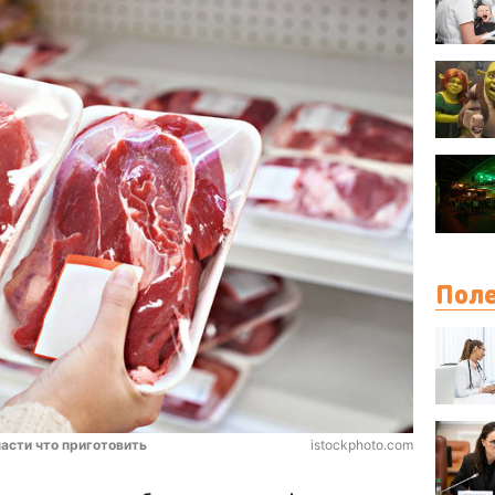
Поле
части что приготовить
istockphoto.com