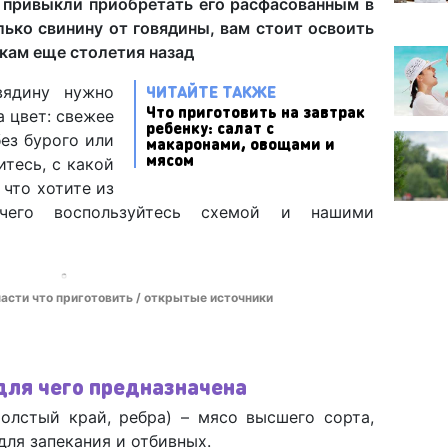
и привыкли приобретать его расфасованным в
лько свинину от говядины, вам стоит освоить
кам еще столетия назад
ЧИТАЙТЕ ТАКЖЕ
вядину нужно
Что приготовить на завтрак
а цвет: свежее
ребенку: салат с
ез бурого или
макаронами, овощами и
мясом
тесь, с какой
 что хотите из
чего воспользуйтесь схемой и нашими
части что приготовить / открытые источники
для чего предназначена
толстый край, ребра) – мясо высшего сорта,
для запекания и отбивных.