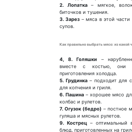
2. Лопатка
– мягкое, воло
биточков и тушения.
3. Зарез
– мяса в этой части 
супов.
Как правильно выбрать мясо: из какой ч
4, 8. Голяшки
– нарубленн
вместе с костью, они 
приготовления холодца.
5. Грудинка
– подходит для с
для копчения и гриля.
6. Пашина
– хорошее мясо дл
колбас и рулетов.
7. Огузок (бедро)
– постное м
гуляша и мясных рулетов.
9. Кострец
– оптимальный в
блюд, приготовленных на грил