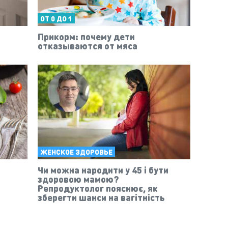
ОТ 0 ДО 1
Прикорм: почему дети
?
отказываются от мяса
ЖЕНСКОЕ ЗДОРОВЬЕ
Чи можна народити у 45 і бути
здоровою мамою?
Репродуктолог пояснює, як
зберегти шанси на вагітність