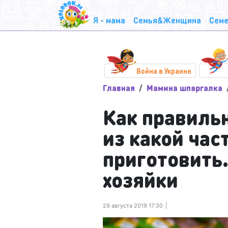
Я - мама
Семья&Женщина
Семе
Война в Украине
Главная
Мамина шпаргалка
Как правиль
из какой час
приготовить
хозяйки
29 августа 2019 17:30