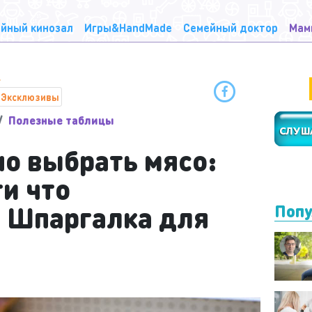
йный кинозал
Игры&HandMade
Семейный доктор
Мам
Эксклюзивы
Полезные таблицы
но выбрать мясо:
ти что
. Шпаргалка для
Попу