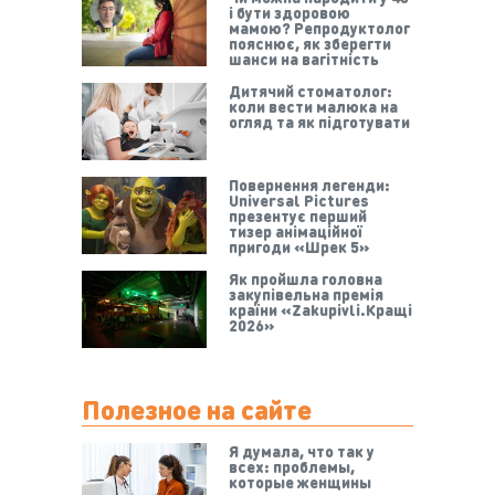
і бути здоровою
мамою? Репродуктолог
пояснює, як зберегти
шанси на вагітність
Дитячий стоматолог:
коли вести малюка на
огляд та як підготувати
Повернення легенди:
Universal Pictures
презентує перший
тизер анімаційної
пригоди «Шрек 5»
Як пройшла головна
закупівельна премія
країни «Zakupivli.Кращі
2026»
Полезное на сайте
Я думала, что так у
всех: проблемы,
которые женщины