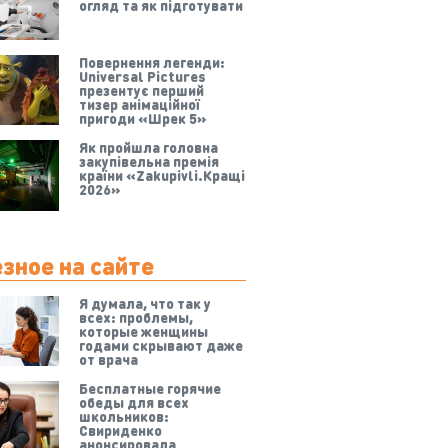
огляд та як підготувати
Повернення легенди:
Universal Pictures
презентує перший
тизер анімаційної
пригоди «Шрек 5»
Як пройшла головна
закупівельна премія
країни «Zakupivli.Кращі
2026»
зное на сайте
Я думала, что так у
всех: проблемы,
которые женщины
годами скрывают даже
от врача
Бесплатные горячие
обеды для всех
школьников:
Свириденко
анонсировала