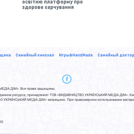
освітню платформу про
здорове харчування
щина
Семейный кинозал
Игры&HandMade
Семейный докто
ЕДІА ДІМ». Все права защищены.
а данном ресурсе, принадлежат ТОВ «ВИДАВНИЦТВО УКРАЇНСЬКИЙ МЕДІА ДІМ». Ка
 УКРАЇНСЬКИЙ МЕДІА ДІМ» запрещено. При правомерном использовании материа
00