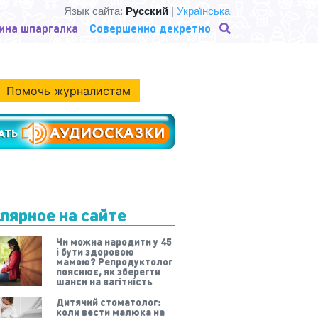
Язык сайта:
Русский
|
Українська
ина шпаргалка
Совершенно декретно
Помочь журналистам
лярное на сайте
Чи можна народити у 45
і бути здоровою
мамою? Репродуктолог
пояснює, як зберегти
шанси на вагітність
Дитячий стоматолог:
коли вести малюка на