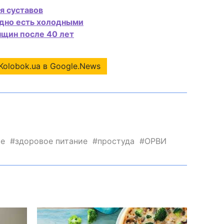
я суставов
едно есть холодными
нщин после 40 лет
Kolobok.ua в Google.News
ие
здоровое питание
простуда
ОРВИ