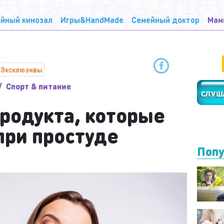
йный кинозал
Игры&HandMade
Семейный доктор
Мам
Эксклюзивы
Спорт & питание
продукта, которые
при простуде
Попу