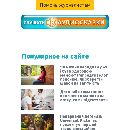
Помочь журналистам
Популярное на сайте
Чи можна народити у 45
і бути здоровою
мамою? Репродуктолог
пояснює, як зберегти
шанси на вагітність
Дитячий стоматолог:
коли вести малюка на
огляд та як підготувати
Повернення легенди:
Universal Pictures
презентує перший
тизер анімаційної