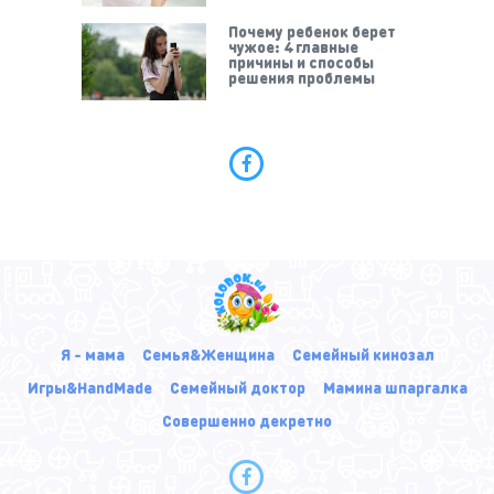
Почему ребенок берет
чужое: 4 главные
причины и способы
решения проблемы
Я - мама
Семья&Женщина
Семейный кинозал
Игры&HandMade
Семейный доктор
Мамина шпаргалка
Совершенно декретно