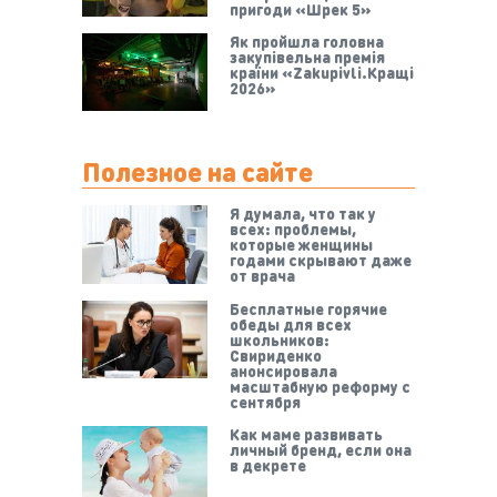
пригоди «Шрек 5»
Як пройшла головна
закупівельна премія
країни «Zakupivli.Кращі
2026»
Полезное на сайте
Я думала, что так у
всех: проблемы,
которые женщины
годами скрывают даже
от врача
Бесплатные горячие
обеды для всех
школьников:
Свириденко
анонсировала
масштабную реформу с
сентября
Как маме развивать
личный бренд, если она
в декрете