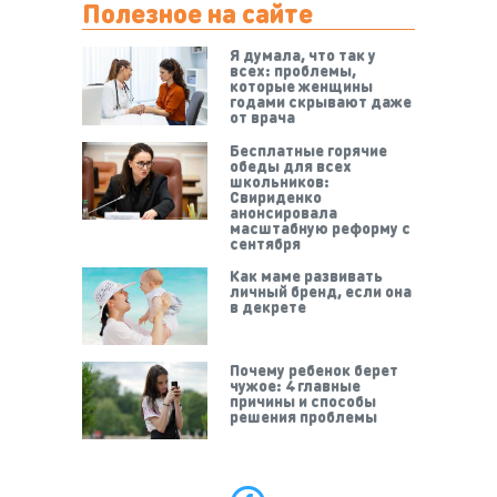
Полезное на сайте
Я думала, что так у
всех: проблемы,
которые женщины
годами скрывают даже
от врача
Бесплатные горячие
обеды для всех
школьников:
Свириденко
анонсировала
масштабную реформу с
сентября
Как маме развивать
личный бренд, если она
в декрете
Почему ребенок берет
чужое: 4 главные
причины и способы
решения проблемы