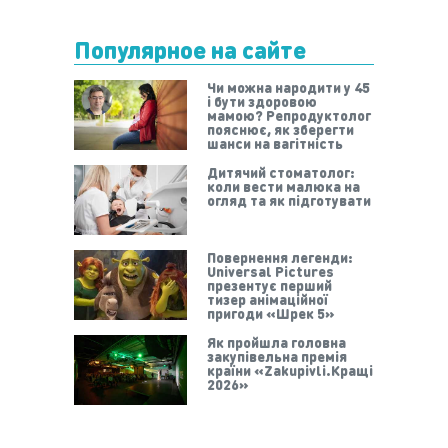
Популярное на сайте
Чи можна народити у 45
і бути здоровою
мамою? Репродуктолог
пояснює, як зберегти
шанси на вагітність
Дитячий стоматолог:
коли вести малюка на
огляд та як підготувати
Повернення легенди:
Universal Pictures
презентує перший
тизер анімаційної
пригоди «Шрек 5»
Як пройшла головна
закупівельна премія
країни «Zakupivli.Кращі
2026»