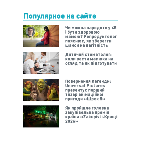
Популярное на сайте
Чи можна народити у 45
і бути здоровою
мамою? Репродуктолог
пояснює, як зберегти
шанси на вагітність
Дитячий стоматолог:
коли вести малюка на
огляд та як підготувати
Повернення легенди:
Universal Pictures
презентує перший
тизер анімаційної
пригоди «Шрек 5»
Як пройшла головна
закупівельна премія
країни «Zakupivli.Кращі
2026»