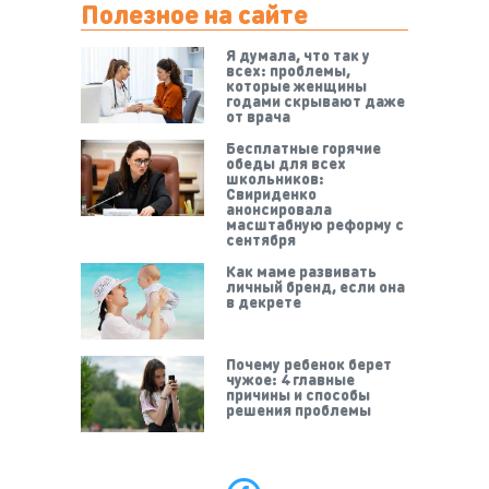
Полезное на сайте
Я думала, что так у
всех: проблемы,
которые женщины
годами скрывают даже
от врача
Бесплатные горячие
обеды для всех
школьников:
Свириденко
анонсировала
масштабную реформу с
сентября
Как маме развивать
личный бренд, если она
в декрете
Почему ребенок берет
чужое: 4 главные
причины и способы
решения проблемы