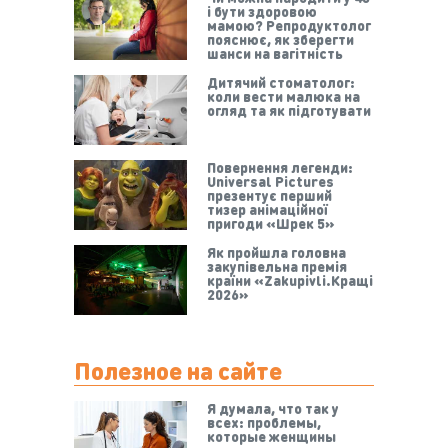
і бути здоровою
мамою? Репродуктолог
пояснює, як зберегти
шанси на вагітність
Дитячий стоматолог:
коли вести малюка на
огляд та як підготувати
Повернення легенди:
Universal Pictures
презентує перший
тизер анімаційної
пригоди «Шрек 5»
Як пройшла головна
закупівельна премія
країни «Zakupivli.Кращі
2026»
Полезное на сайте
Я думала, что так у
всех: проблемы,
которые женщины