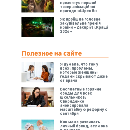
презентує перший
тизер анімаційної
пригоди «Шрек 5»
Як пройшла головна
закупівельна премія
країни «Zakupivli.Кращі
2026»
Полезное на сайте
Я думала, что так у
всех: проблемы,
которые женщины
годами скрывают даже
от врача
Бесплатные горячие
обеды для всех
школьников:
Свириденко
анонсировала
масштабную реформу с
сентября
Как маме развивать
личный бренд, если она
в декрете