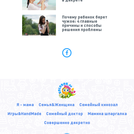
Почему ребенок берет
чужое: 4 главные
причины и способы
решения проблемы
Я - мама
Семья&Женщина
Семейный кинозал
Игры&HandMade
Семейный доктор
Мамина шпаргалка
Совершенно декретно