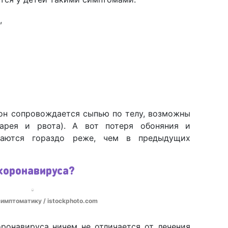
,
он сопровождается сыпью по телу, возможны
иарея и рвота). А вот потеря обоняния и
чаются гораздо реже, чем в предыдущих
 коронавируса?
симптоматику / istockphoto.com
оронавируса ничем не отличается от лечения