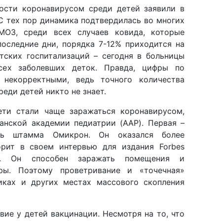
ости коронавирусом среди детей заявили в
С тех пор динамика подтвердилась во многих
МОЗ, среди всех случаев ковида, которые
последние дни, порядка 7-12% приходится на
етских госпитализаций – сегодня в больницы
ех заболевших деток. Правда, цифры по
 некорректными, ведь точного количества
еди детей никто не знает.
ети стали чаще заражаться коронавирусом,
канской академии педиатрии (AAP). Первая –
сть штамма Омикрон. Он оказался более
орит в своем интервью для издания Forbes
. Он способен заражать помещения и
оры. Поэтому проветривание и «точечная»
иках и других местах массового скопления
вие у детей вакцинации. Несмотря на то, что