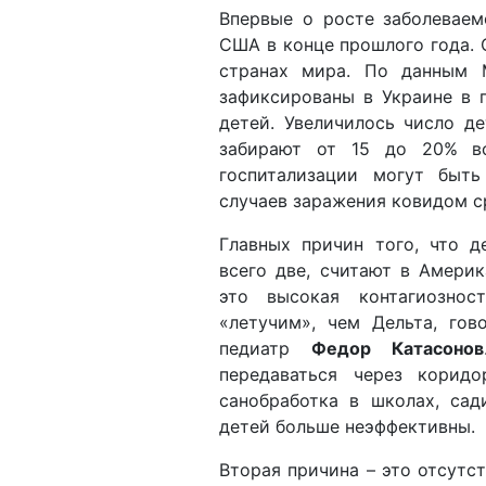
Впервые о росте заболеваем
США в конце прошлого года. 
странах мира. По данным 
зафиксированы в Украине в 
детей. Увеличилось число д
забирают от 15 до 20% вс
госпитализации могут быть
случаев заражения ковидом ср
Главных причин того, что д
всего две, считают в Амери
это высокая контагиозно
«летучим», чем Дельта, гов
педиатр
Федор Катасонов
передаваться через корид
санобработка в школах, сад
детей больше неэффективны.
Вторая причина – это отсутст