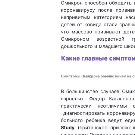
Омикрон способен обходить 
коронавирусу после привив
непривитым категориям нас
детей от ковида стали сравн
что массово прививают дете
Омикроном возрастной гр
дошкольного и младшего школ
Какие главные симптом
Симптомы Омикрона обычно ничем не от
В большинстве случаев Омик
взрослых. Федор Катасонов
практически неотличимы 
диагностировать коронавиру
больного ребенка ведут ед
Study
(британское приложен
чаще всего Омикрон проявляе