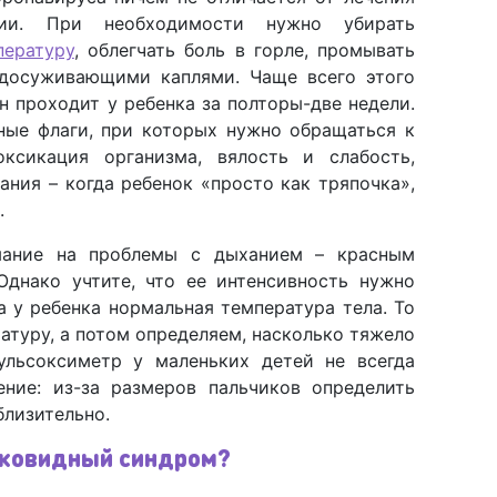
ии. При необходимости нужно убирать
пературу
, облегчать боль в горле, промывать
удосуживающими каплями. Чаще всего этого
н проходит у ребенка за полторы-две недели.
ные флаги, при которых нужно обращаться к
оксикация организма, вялость и слабость,
ания – когда ребенок «просто как тряпочка»,
.
мание на проблемы с дыханием – красным
Однако учтите, что ее интенсивность нужно
а у ребенка нормальная температура тела. То
атуру, а потом определяем, насколько тяжело
ульсоксиметр у маленьких детей не всегда
ение: из-за размеров пальчиков определить
лизительно.
тковидный синдром?