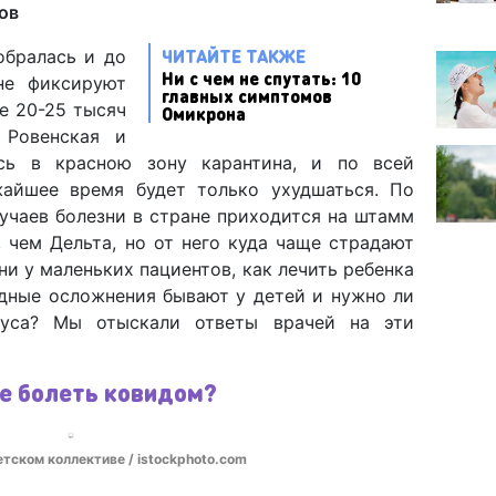
ов
ЧИТАЙТЕ ТАКЖЕ
обралась и до
Ни с чем не спутать: 10
не фиксируют
главных симптомов
е 20-25 тысяч
Омикрона
 Ровенская и
ись в красною зону карантина, и по всей
жайшее время будет только ухудшаться. По
учаев болезни в стране приходится на штамм
, чем Дельта, но от него куда чаще страдают
и у маленьких пациентов, как лечить ребенка
идные осложнения бывают у детей и нужно ли
руса? Мы отыскали ответы врачей на эти
е болеть ковидом?
тском коллективе / istockphoto.com