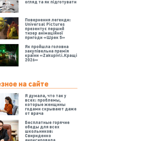
огляд та як підготувати
Повернення легенди:
Universal Pictures
презентує перший
тизер анімаційної
пригоди «Шрек 5»
Як пройшла головна
закупівельна премія
країни «Zakupivli.Кращі
2026»
зное на сайте
Я думала, что так у
всех: проблемы,
которые женщины
годами скрывают даже
от врача
Бесплатные горячие
обеды для всех
школьников:
Свириденко
анонсировала