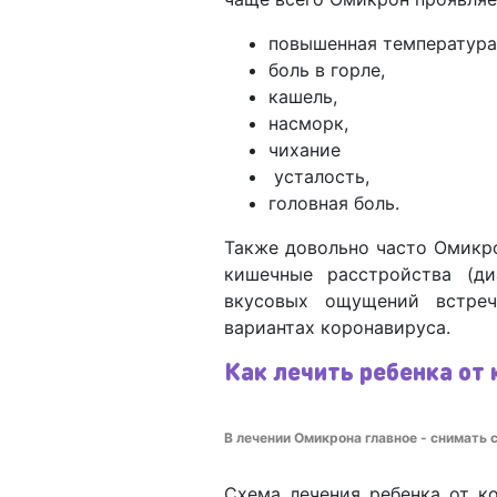
повышенная температура
боль в горле,
кашель,
насморк,
чихание
усталость,
головная боль.
Также довольно часто Омикр
кишечные расстройства (д
вкусовых ощущений встре
вариантах коронавируса.
Как лечить ребенка от
В лечении Омикрона главное - снимать 
Схема лечения ребенка от к