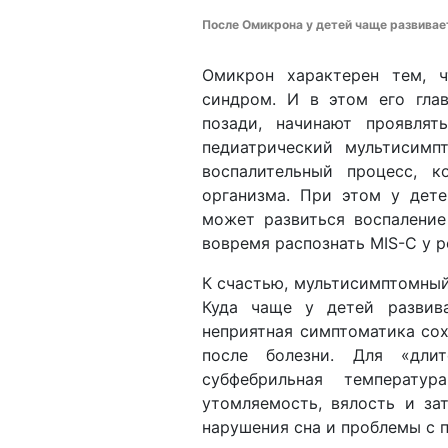
После Омикрона у детей чаще развивает
Омикрон характерен тем, 
синдром. И в этом его глав
позади, начинают проявля
педиатрический мультисимп
воспалительный процесс, 
организма. При этом у дете
может развиться воспаление
вовремя распознать MIS-C у 
К счастью, мультисимптомный
Куда чаще у детей развива
неприятная симптоматика со
после болезни. Для «длит
субфебрильная температур
утомляемость, вялость и за
нарушения сна и проблемы с 