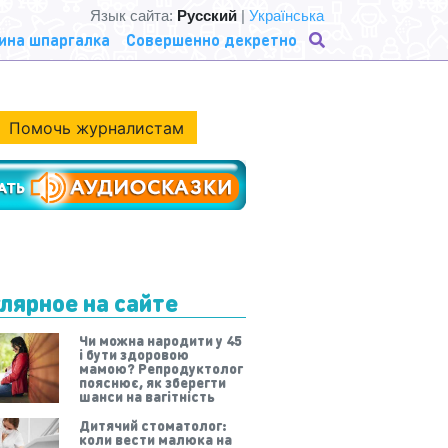
Язык сайта:
Русский
|
Українська
ина шпаргалка
Совершенно декретно
Помочь журналистам
лярное на сайте
Чи можна народити у 45
і бути здоровою
мамою? Репродуктолог
пояснює, як зберегти
шанси на вагітність
Дитячий стоматолог:
коли вести малюка на