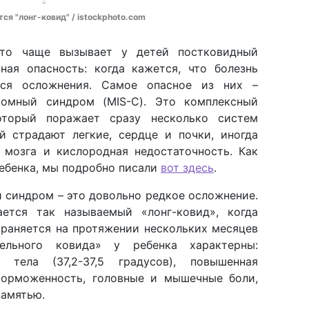
ся "лонг-ковид" / istockphoto.com
что чаще вызывает у детей постковидный
ная опасность: когда кажется, что болезнь
ться осложнения. Самое опасное из них –
томный синдром (MIS-C). Это комплексный
который поражает сразу несколько систем
й страдают легкие, сердце и почки, иногда
 мозга и кислородная недостаточность. Как
ребенка, мы подробно писали
вот здесь
.
 синдром – это довольно редкое осложнение.
ется так называемый «лонг-ковид», когда
храняется на протяжении нескольких месяцев
ельного ковида» у ребенка характерны:
а тела (37,2-37,5 градусов), повышенная
торможенность, головные и мышечные боли,
памятью.