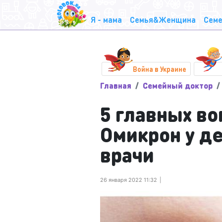
Я - мама
Семья&Женщина
Семе
Война в Украине
Главная
Семейный доктор
5 главных во
Омикрон у д
врачи
26 января 2022 11:32