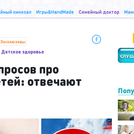
йный кинозал
Игры&HandMade
Семейный доктор
Мам
Эксклюзивы
Детское здоровье
просов про
етей: отвечают
Попу