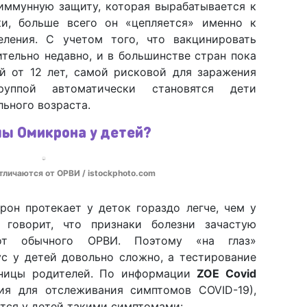
иммунную защиту, которая вырабатывается к
ки, больше всего он «цепляется» именно к
еления. С учетом того, что вакцинировать
ительно недавно, и в большинстве стран пока
й от 12 лет, самой рисковой для заражения
уппой автоматически становятся дети
ьного возраста.
ы Омикрона у детей?
личаются от ОРВИ / istockphoto.com
рон протекает у деток гораздо легче, чем у
 говорит, что признаки болезни зачастую
от обычного ОРВИ. Поэтому «на глаз»
с у детей довольно сложно, а тестирование
иницы родителей. По информации
ZOE Covid
ия для отслеживания симптомов COVID-19),
тся у детей такими симптомами: